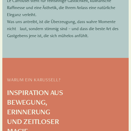
Le Carrousel steht für feinsinnige Gastlichkeit, kulinarische
Raffinesse und eine Ästhetik, die Ihrem Anlass eine natürliche
Eleganz verleiht.
Was uns antreibt, ist die Überzeugung, dass wahre Momente
nicht laut, sondern stimmig sind – und dass die beste Art des
Gastgebens jene ist, die sich mühelos anfühlt.
WARUM EIN KARUSSELL?
INSPIRATION AUS
BEWEGUNG,
ERINNERUNG
UND ZEITLOSER