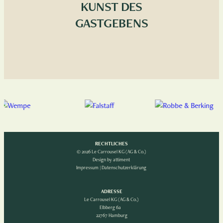
KUNST DES
GASTGEBENS
RECHTLICHES
© 2026 Le Carrousel KG (AG & Co.)
Design by
attiment
Impressum
|
Datenschutzerklärung
ADRESSE
Le Carrousel KG (AG & Co.)
Elbberg 6a
22767 Hamburg