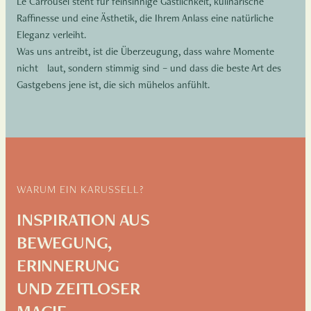
Le Carrousel steht für feinsinnige Gastlichkeit, kulinarische
Raffinesse und eine Ästhetik, die Ihrem Anlass eine natürliche
Eleganz verleiht.
Was uns antreibt, ist die Überzeugung, dass wahre Momente
nicht laut, sondern stimmig sind – und dass die beste Art des
Gastgebens jene ist, die sich mühelos anfühlt.
WARUM EIN KARUSSELL?
INSPIRATION AUS
BEWEGUNG,
ERINNERUNG
UND ZEITLOSER