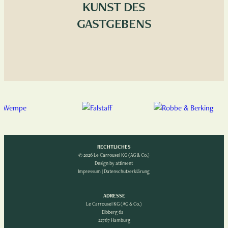
KUNST DES
GASTGEBENS
RECHTLICHES
© 2026 Le Carrousel KG (AG & Co.)
Design by
attiment
Impressum
|
Datenschutzerklärung
ADRESSE
Le Carrousel KG (AG & Co.)
Elbberg 6a
22767 Hamburg